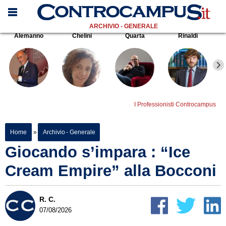
ARCHIVIO - GENERALE
Alemanno
Chelini
Quarta
Rinaldi
I Professionisti Controcampus
Home
»
Archivio - Generale
Giocando s’impara : “Ice
Cream Empire” alla Bocconi
R. C.
07/08/2026