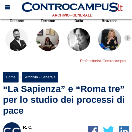
ARCHIVIO - GENERALE
Tassone
Ferrante
Dalia
Bruzzone
I Professionisti Controcampus
Home
»
Archivio - Generale
“La Sapienza” e “Roma tre”
per lo studio dei processi di
pace
R. C.