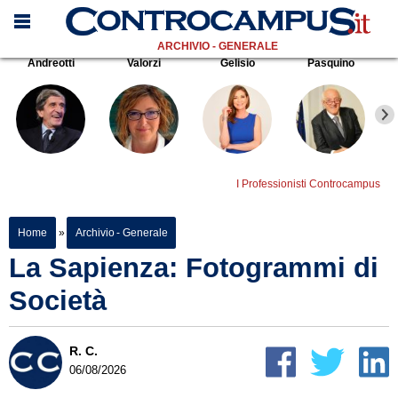
ARCHIVIO - GENERALE
Andreotti
Valorzi
Gelisio
Pasquino
I Professionisti Controcampus
Home
»
Archivio - Generale
La Sapienza: Fotogrammi di
Società
R. C.
06/08/2026