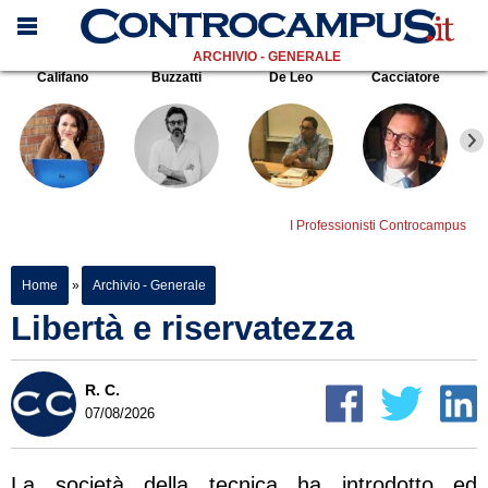
ARCHIVIO - GENERALE
Califano
Buzzatti
De Leo
Cacciatore
I Professionisti Controcampus
Home
»
Archivio - Generale
Libertà e riservatezza
R. C.
07/08/2026
La società della tecnica ha introdotto ed