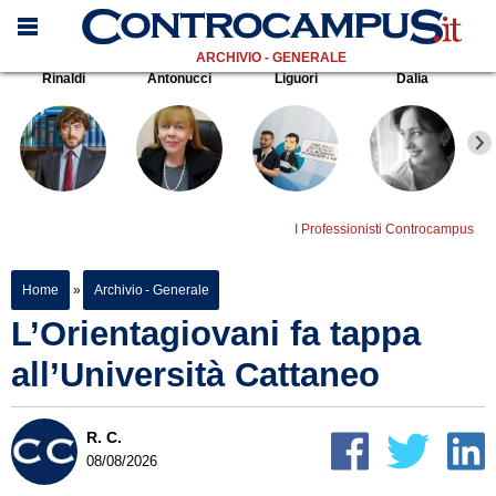
ARCHIVIO - GENERALE
Rinaldi
Antonucci
Liguori
Dalia
I Professionisti Controcampus
Home
»
Archivio - Generale
L’Orientagiovani fa tappa
all’Università Cattaneo
R. C.
08/08/2026