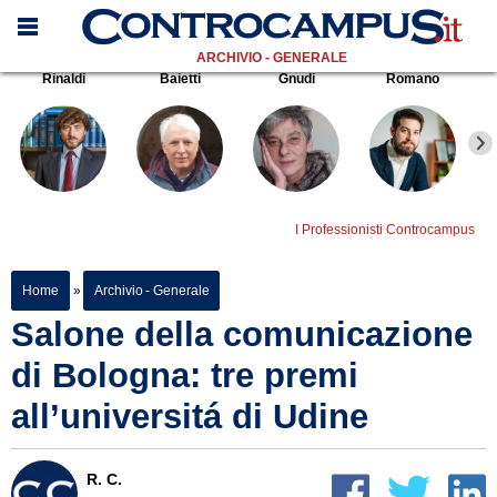
ARCHIVIO - GENERALE
Rinaldi
Baietti
Gnudi
Romano
I Professionisti Controcampus
Home
»
Archivio - Generale
Salone della comunicazione
di Bologna: tre premi
all’universitá di Udine
R. C.