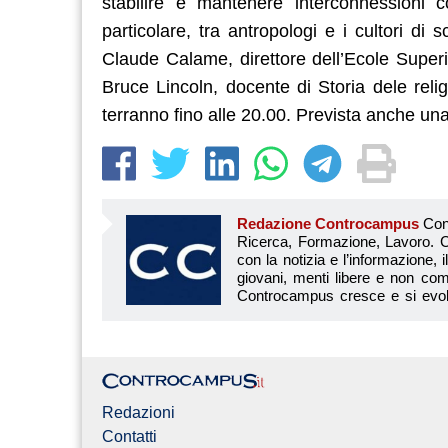
stabilire e mantenere interconnessioni c
particolare, tra antropologi e i cultori d
Claude Calame, direttore dell’Ecole Super
Bruce Lincoln, docente di Storia dele religi
terranno fino alle 20.00. Prevista anche un
Redazione Controcampus
Controcampus è Il magazine più letto dai giovani su: Scuola, Università, Ricerca, Formazione, Lavoro. Controcampus nasce nell’ottobre 2001 con la missione di affiancare con la notizia e l’informazione, il mondo dell’istruzione e dell’università. Il suo cuore pulsante sono i giovani, menti libere e non compromesse da nessun interesse di parte. Il progetto è ambizioso e Controcampus cresce e si evolve arricchendo il proprio staff con nuovi giovani vogliosi di essere protagonisti in un’avventura editoriale. Aumentano e si perfezionano le competenze e le professionalità di ognuno. Questo porta Controcam
Redazioni
Contatti