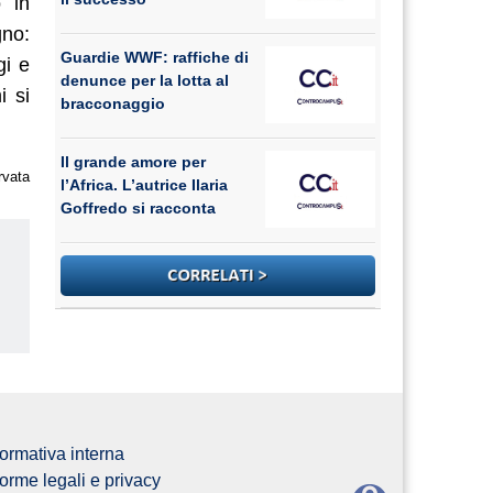
o in
gno:
Guardie WWF: raffiche di
gi e
denunce per la lotta al
i si
bracconaggio
Il grande amore per
rvata
l’Africa. L’autrice Ilaria
Goffredo si racconta
us
ormativa interna
orme legali e privacy