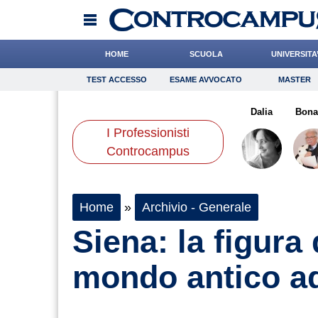
HOME
SCUOLA
UNIVERSITA
TEST ACCESSO
ESAME AVVOCATO
MASTER
TEST ACCESSO
Esame Avvocato
Master
Geso
Barnaba
Casciello
Onomastico
Buzzatti
Bricolage
Valorzi
Dalia
Consigli
Bona
I Professionisti
Scienze
Controcampus
Home
»
Archivio - Generale
Siena: la figura 
mondo antico a