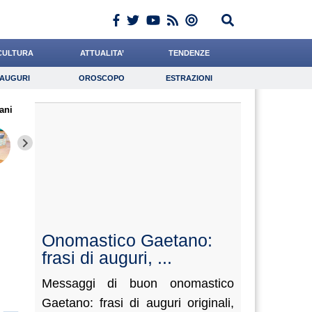
CULTURA
ATTUALITA’
TENDENZE
AUGURI
OROSCOPO
ESTRAZIONI
Auguri
Oroscopo
Estrazioni
ani
iornalista
Pasquino
Baietti
Lavoro
Mazzone
Psicologia
De Leo
Santaniello
Bonett
Onomastico Gaetano:
frasi di auguri, ...
Messaggi di buon onomastico
Gaetano: frasi di auguri originali,