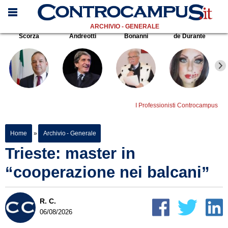
ARCHIVIO - GENERALE
Scorza
Andreotti
Bonanni
de Durante
I Professionisti Controcampus
Home
»
Archivio - Generale
Trieste: master in
“cooperazione nei balcani”
R. C.
06/08/2026