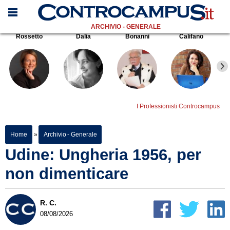
ARCHIVIO - GENERALE
Rossetto
Dalia
Bonanni
Califano
I Professionisti Controcampus
Home
»
Archivio - Generale
Udine: Ungheria 1956, per
non dimenticare
R. C.
08/08/2026