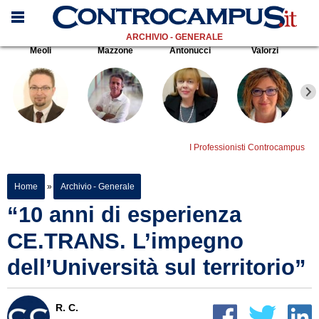
ARCHIVIO - GENERALE
Meoli
Mazzone
Antonucci
Valorzi
I Professionisti Controcampus
Home
»
Archivio - Generale
“10 anni di esperienza
CE.TRANS. L’impegno
dell’Università sul territorio”
R. C.