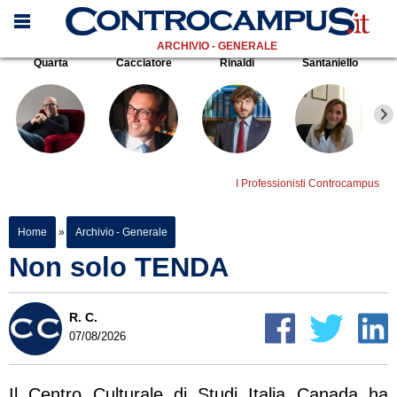
ARCHIVIO - GENERALE
Quarta
Cacciatore
Rinaldi
Santaniello
I Professionisti Controcampus
Home
»
Archivio - Generale
Non solo TENDA
R. C.
07/08/2026
Il Centro Culturale di Studi Italia Canada ha