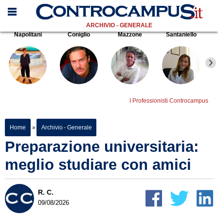
ARCHIVIO - GENERALE
Napolitani
Coniglio
Mazzone
Santaniello
I Professionisti Controcampus
Home
»
Archivio - Generale
Preparazione universitaria:
meglio studiare con amici
R. C.
09/08/2026