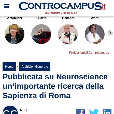
ARCHIVIO - GENERALE
Antonucci
Quarta
Bonanni
Ward
I Professionisti Controcampus
Home
»
Archivio - Generale
Pubblicata su Neuroscience
un’importante ricerca della
Sapienza di Roma
R. C.