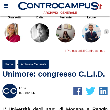
ARCHIVIO - GENERALE
Grassotti
Dalia
Ferrante
Leone
I Professionisti Controcampus
Home
»
Archivio - Generale
Unimore: congresso C.L.I.D.
R. C.
07/08/2026
L’ Università degli studi di Modena e Reggio