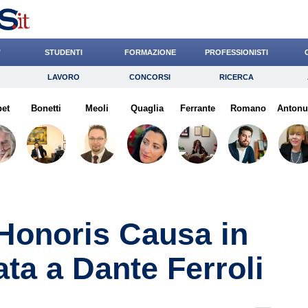
’
STUDENTI
FORMAZIONE
PROFESSIONISTI
LAVORO
CONCORSI
RICERCA
Lavoro
Concorsi
Ricerca
pet
Bonetti
Risparmio
Meoli
Quaglia
Diritto
Ferrante
Economia
Romano
Antonu
G
Honoris Causa in
ata a Dante Ferroli