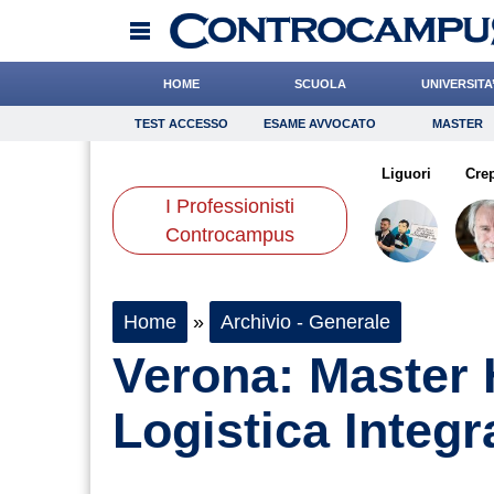
HOME
SCUOLA
UNIVERSITA
TEST ACCESSO
ESAME AVVOCATO
MASTER
TEST ACCESSO
Esame Avvocato
Master
lia
Pasquino
Miraglia
Onomastico
Gnudi
Bricolage
Boschetti
Liguori
Consigli
Cre
I Professionisti
Scienze
Controcampus
Home
»
Archivio - Generale
Verona: Master 
Logistica Integr