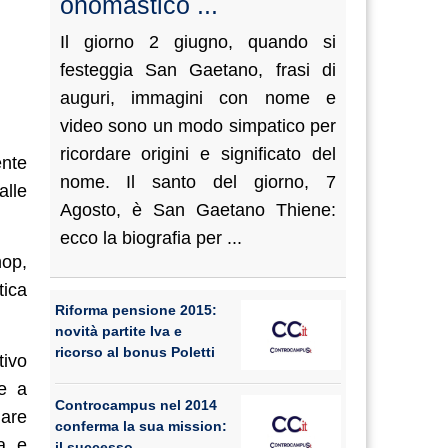
onomastico ...
Il giorno 2 giugno, quando si
festeggia San Gaetano, frasi di
auguri, immagini con nome e
video sono un modo simpatico per
ricordare origini e significato del
ente
nome. Il santo del giorno, 7
alle
Agosto, è San Gaetano Thiene:
ecco la biografia per ...
hop,
tica
Riforma pensione 2015:
novità partite Iva e
ricorso al bonus Poletti
tivo
he a
Controcampus nel 2014
gare
conferma la sua mission:
ra e
il successo