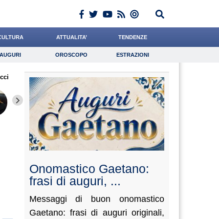
CULTURA
ATTUALITA’
TENDENZE
AUGURI
OROSCOPO
ESTRAZIONI
Auguri
Oroscopo
Estrazioni
cci
iornalista
Ward
Casciello
Lavoro
Carfagna
Psicologia
Santaniello
Chelini
di Ges
Onomastico Gaetano:
frasi di auguri, ...
Messaggi di buon onomastico
Gaetano: frasi di auguri originali,