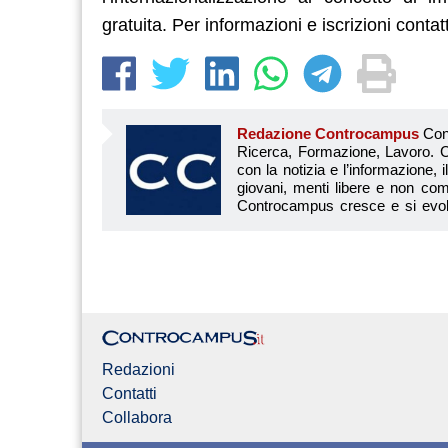
gratuita. Per informazioni e iscrizioni cont
Redazione Controcampus
Controcampus è Il magazine più letto dai giovani su: Scuola, Università, Ricerca, Formazione, Lavoro. Controcampus nasce nell’ottobre 2001 con la missione di affiancare con la notizia e l’informazione, il mondo dell’istruzione e dell’università. Il suo cuore pulsante sono i giovani, menti libere e non compromesse da nessun interesse di parte. Il progetto è ambizioso e Controcampus cresce e si evolve arricchendo il proprio staff con nuovi giovani vogliosi di essere protagonisti in un’avventura editoriale. Aumentano e si perfezionano le competenze e le professionalità di ognuno. Questo porta Controcam
Redazioni
Contatti
Collabora