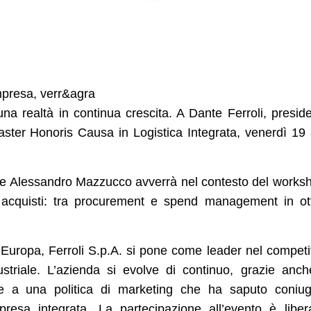
mpresa, verr&agra
una realtà in continua crescita. A Dante Ferroli, presid
aster Honoris Causa in Logistica Integrata, venerdì 19 
tore Alessandro Mazzucco avverrà nel contesto del works
i acquisti: tra procurement e spend management in ot
n Europa, Ferroli S.p.A. si pone come leader nel competi
ustriale. L’azienda si evolve di continuo, grazie anc
 e a una politica di marketing che ha saputo coniu
mpresa integrata. La partecipazione all’evento è libe