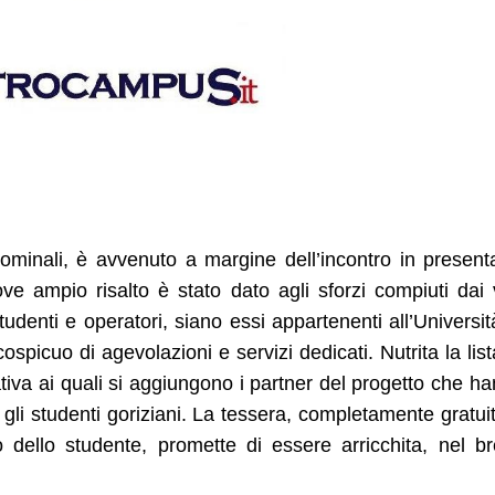
ominali, è avvenuto a margine dell’incontro in present
e ampio risalto è stato dato agli sforzi compiuti dai 
tudenti e operatori, siano essi appartenenti all’Universit
cospicuo di agevolazioni e servizi dedicati. Nutrita la list
ativa ai quali si aggiungono i partner del progetto che h
 gli studenti goriziani. La tessera, completamente gratui
io dello studente, promette di essere arricchita, nel b