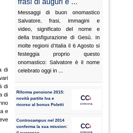
frasi di auguri e ...
Messaggi di buon onomastico
Salvatore, frasi, immagini e
video, significato del nome e
della trasfigurazione di Gesù. In
molte regioni d’Italia il 6 Agosto si
festeggia proprio questo
onomastico: Salvatore è il nome
a di
celebrato oggi in ...
vari
à di
Riforma pensione 2015:
a di
novità partite Iva e
anno
ricorso al bonus Poletti
ta e
reve
Controcampus nel 2014
conferma la sua mission:
il successo