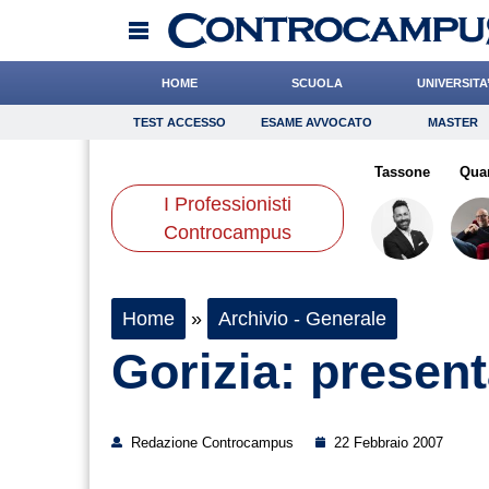
HOME
SCUOLA
UNIVERSITA
TEST ACCESSO
ESAME AVVOCATO
MASTER
TEST ACCESSO
Esame Avvocato
Master
eari
Algeri
Andreotti
Onomastico
De Luca
de Durante
Bricolage
Tassone
Consigli
Qua
I Professionisti
Scienze
Controcampus
Home
»
Archivio - Generale
Gorizia: presen
Redazione Controcampus
22 Febbraio 2007