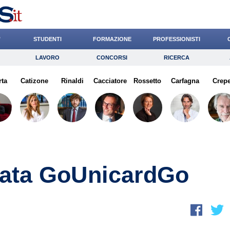
’
STUDENTI
FORMAZIONE
PROFESSIONISTI
LAVORO
CONCORSI
RICERCA
Lavoro
Concorsi
Ricerca
rta
Catizone
Risparmio
Rinaldi
Cacciatore
Diritto
Rossetto
Economia
Carfagna
Crepe
G
tata GoUnicardGo