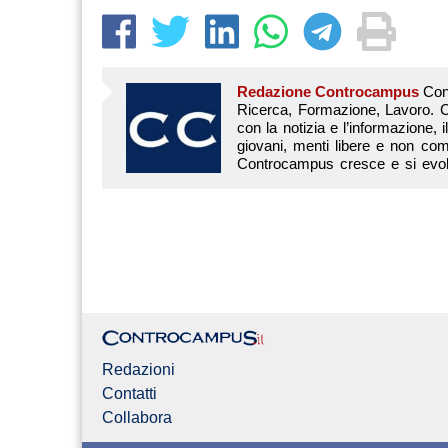
Redazione Controcampus
Controcampus è Il magazine più letto dai giovani su: Scuola, Università, Ricerca, Formazione, Lavoro. Controcampus nasce nell’ottobre 2001 con la missione di affiancare con la notizia e l’informazione, il mondo dell’istruzione e dell’università. Il suo cuore pulsante sono i giovani, menti libere e non compromesse da nessun interesse di parte. Il progetto è ambizioso e Controcampus cresce e si evolve arricchendo il proprio staff con nuovi giovani vogliosi di essere protagonisti in un’avventura editoriale. Aumentano e si perfezionano le competenze e le professionalità di ognuno. Questo porta Controcam
Redazioni
Contatti
Collabora