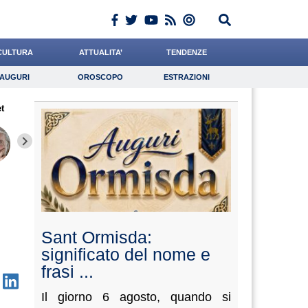
CULTURA
ATTUALITA’
TENDENZE
AUGURI
OROSCOPO
ESTRAZIONI
Auguri
Oroscopo
Estrazioni
t
iornalista
Pasquino
Ferrante
Lavoro
De Leo
Psicologia
Buzzatti
Liguori
Chelin
Sant Ormisda:
significato del nome e
frasi ...
Il giorno 6 agosto, quando si