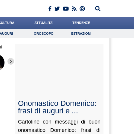
CULTURA
ATTUALITA’
TENDENZE
AUGURI
OROSCOPO
ESTRAZIONI
Auguri
Oroscopo
Estrazioni
ri
iornalista
Califano
Leone
Lavoro
Grassotti
Psicologia
Baietti
Crepet
Scorza
Onomastico Domenico:
frasi di auguri e ...
Cartoline con messaggi di buon
onomastico Domenico: frasi di