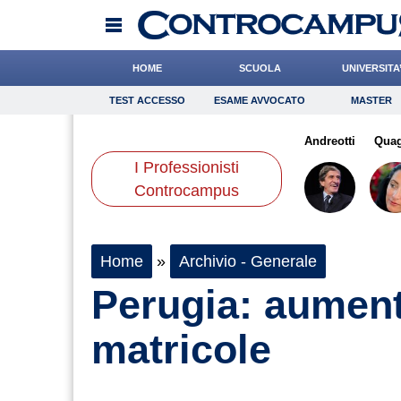
HOME
SCUOLA
UNIVERSITA
TEST ACCESSO
ESAME AVVOCATO
MASTER
TEST ACCESSO
Esame Avvocato
Master
etti
Pasquino
Valorzi
Onomastico
Algeri
Bricolage
Gnudi
Andreotti
Consigli
Quag
I Professionisti
Scienze
Controcampus
Home
»
Archivio - Generale
Perugia: aument
matricole