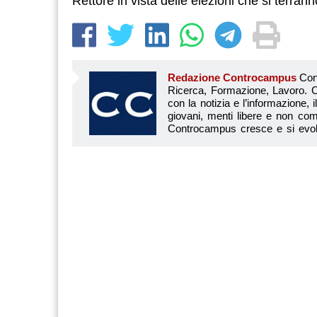
Rettore in vista delle elezioni che si terran
Redazione Controcampus
Controcampus è Il magazine più letto dai giovani su: Scuola, Università, Ricerca, Formazione, Lavoro. Controcampus nasce nell’ottobre 2001 con la missione di affiancare con la notizia e l’informazione, il mondo dell’istruzione e dell’università. Il suo cuore pulsante sono i giovani, menti libere e non compromesse da nessun interesse di parte. Il progetto è ambizioso e Controcampus cresce e si evolve arricchendo il proprio staff con nuovi giovani vogliosi di essere protagonisti in un’avventura editoriale. Aumentano e si perfezionano le competenze e le professionalità di ognuno. Questo porta Controcam