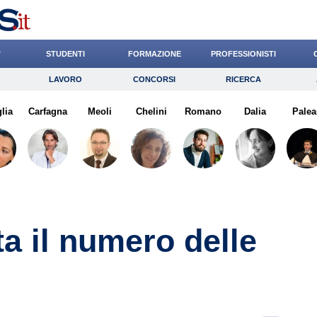
’
STUDENTI
FORMAZIONE
PROFESSIONISTI
LAVORO
CONCORSI
RICERCA
Lavoro
Concorsi
Ricerca
lia
Carfagna
Risparmio
Meoli
Chelini
Diritto
Romano
Economia
Dalia
Palea
G
a il numero delle