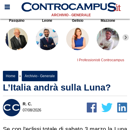
ARCHIVIO - GENERALE
Pasquino
Leone
Gelisio
Mazzone
I Professionisti Controcampus
Home
»
Archivio - Generale
L’Italia andrà sulla Luna?
R. C.
07/08/2026
Se con l’eclissi totale di sabato 3 marzo la Luna