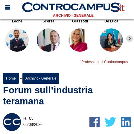
ARCHIVIO - GENERALE
Leone
Scorza
Grassotti
De Luca
I Professionisti Controcampus
Home
»
Archivio - Generale
Forum sull’industria
teramana
R. C.
09/08/2026