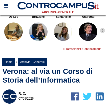
ARCHIVIO - GENERALE
De Leo
Bruzzone
Santaniello
Andreotti
I Professionisti Controcampus
Home
»
Archivio - Generale
Verona: al via un Corso di
Storia dell’Informatica
R. C.
07/08/2026