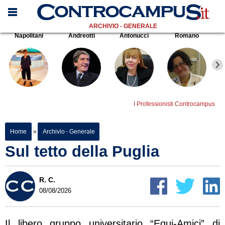
ARCHIVIO - GENERALE
Napolitani
Andreotti
Antonucci
Romano
I Professionisti Controcampus
Home
»
Archivio - Generale
Sul tetto della Puglia
R. C.
08/08/2026
Il libero gruppo universitario “Equi-Amici” di