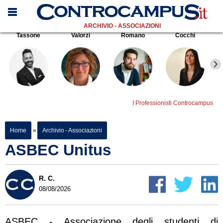
ARCHIVIO - ASSOCIAZIONI
Tassone
Valorzi
Romano
Cocchi
I Professionisti Controcampus
Home
»
Archivio - Associazioni
ASBEC Unitus
R. C.
08/08/2026
ASBEC - Associazione degli studenti di