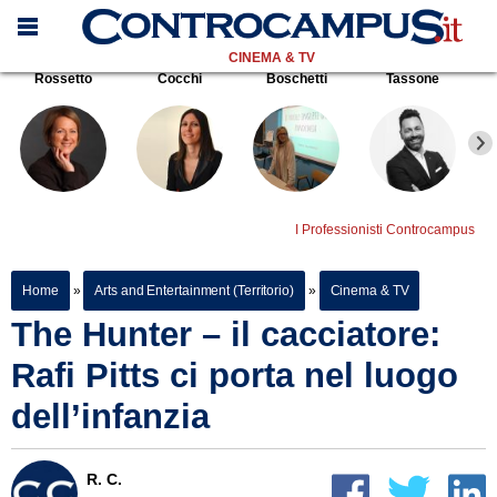
CINEMA & TV
Rossetto
Cocchi
Boschetti
Tassone
I Professionisti Controcampus
Home
»
Arts and Entertainment (Territorio)
»
Cinema & TV
The Hunter – il cacciatore:
Rafi Pitts ci porta nel luogo
dell’infanzia
R. C.