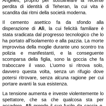
Angeles, proprio per sottolineare la recente
perdita di identità di Teheran, la cui vita è
scandita dai ritmi della società moderna.
Il cemento asettico fa da sfondo alla
disperazione di
Alì
, la cui felicità familiare è
stata sradicata dal progresso tecnologico che lo
ha portato all’isolamento e alla pazzia. La morte
improvvisa della moglie durante uno scontro tra
polizia e manifestanti, e la conseguente
scomparsa della figlia, sono la goccia che fa
traboccare il vaso. L’uomo si ritrova solo,
davvero questa volta, senza un rifugio dove
potersi ritrovare, senza alcuna ragione per cui
portare avanti la sua esistenza.
La tensione aumenta e investe violentemente lo
spettatore, che sa che qualcosa sta per
accadere.
Alì
prende il suo fucile da caccia e,