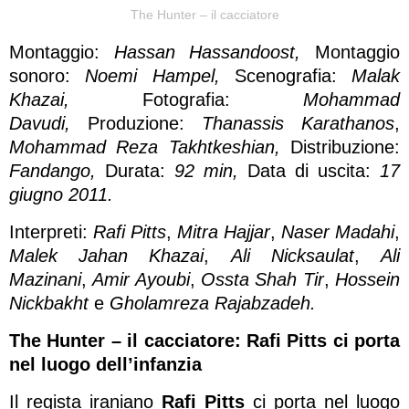
The Hunter – il cacciatore
Montaggio:
Hassan Hassandoost,
Montaggio
sonoro:
Noemi Hampel,
Scenografia:
Malak
Khazai,
Fotografia:
Mohammad
Davudi,
Produzione:
Thanassis Karathanos
,
Mohammad Reza Takhtkeshian,
Distribuzione:
Fandango,
Durata:
92 min,
Data di uscita:
17
giugno 2011.
Interpreti:
Rafi Pitts
,
Mitra Hajjar
,
Naser Madahi
,
Malek Jahan Khazai
,
Ali Nicksaulat
,
Ali
Mazinani
,
Amir Ayoubi
,
Ossta Shah Tir
,
Hossein
Nickbakht
e
Gholamreza Rajabzadeh.
The Hunter – il cacciatore: Rafi Pitts ci porta
nel luogo dell’infanzia
Il regista iraniano
Rafi Pitts
ci porta nel luogo