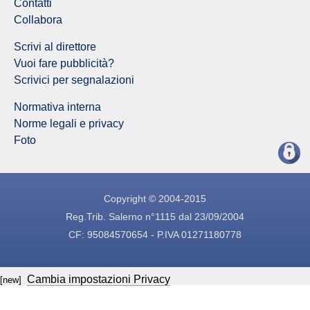
Contatti
Collabora
Scrivi al direttore
Vuoi fare pubblicità?
Scrivici per segnalazioni
Normativa interna
Norme legali e privacy
Foto
Copyright © 2004-2015
Reg.Trib. Salerno n°1115 dal 23/09/2004
CF: 95084570654 - P.IVA 01271180778
Cambia impostazioni Privacy
[new]