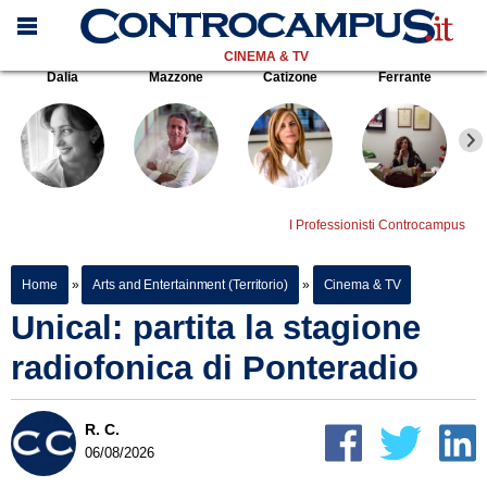
CINEMA & TV
Dalia
Mazzone
Catizone
Ferrante
I Professionisti Controcampus
Home
»
Arts and Entertainment (Territorio)
»
Cinema & TV
Unical: partita la stagione
radiofonica di Ponteradio
R. C.
06/08/2026