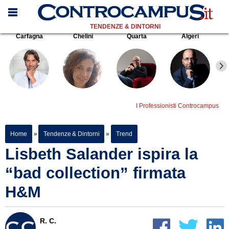
TENDENZE & DINTORNI
Carfagna
Chelini
Quarta
Algeri
I Professionisti Controcampus
Home
»
Tendenze & Dintorni
»
Trend
Lisbeth Salander ispira la
“bad collection” firmata
H&M
R. C.