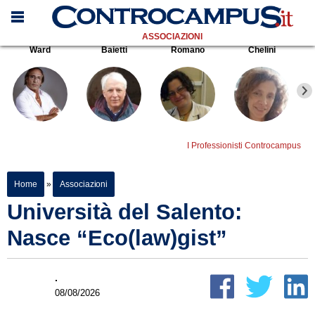
ASSOCIAZIONI
Ward
Baietti
Romano
Chelini
I Professionisti Controcampus
Home
»
Associazioni
Università del Salento:
Nasce “Eco(law)gist”
.
08/08/2026