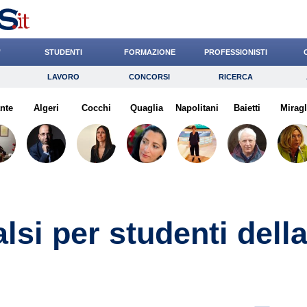
’
STUDENTI
FORMAZIONE
PROFESSIONISTI
LAVORO
CONCORSI
RICERCA
Lavoro
Concorsi
Ricerca
ante
Algeri
Risparmio
Cocchi
Quaglia
Diritto
Napolitani
Economia
Baietti
Miragl
G
alsi per studenti dell