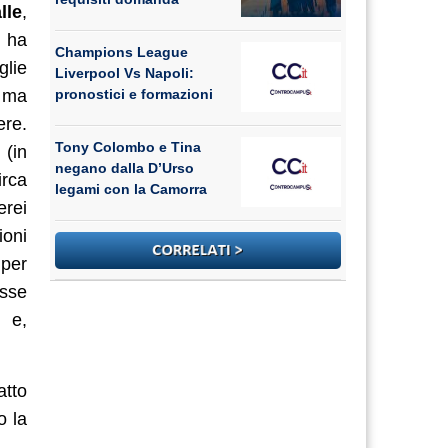
lle
,
i ha
Champions League
glie
Liverpool Vs Napoli:
, ma
pronostici e formazioni
ere.
Tony Colombo e Tina
(in
negano dalla D’Urso
irca
legami con la Camorra
erei
ioni
 per
asse
e e,
atto
o la