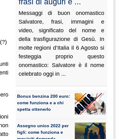
frasi di auguri e ...
Messaggi di buon onomastico
Salvatore, frasi, immagini e
video, significato del nome e
della trasfigurazione di Gesù. In
 (?)
molte regioni d’Italia il 6 Agosto si
festeggia proprio questo
unti
onomastico: Salvatore è il nome
enti
celebrato oggi in ...
sero
Bonus benzina 200 euro:
come funziona e a chi
spetta ottenerlo
ioni
 non
Assegno unico 2022 per
figli: come funziona e
atto
requisiti domanda