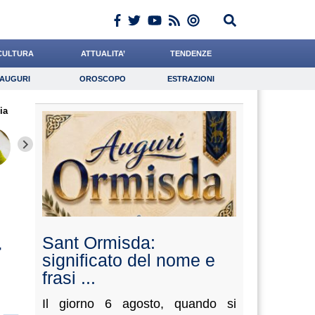
CULTURA
ATTUALITA’
TENDENZE
AUGURI
OROSCOPO
ESTRAZIONI
Auguri
Oroscopo
Estrazioni
ia
iornalista
Catizone
Bonetti
Lavoro
Grassotti
Psicologia
De Leo
Cacciatore
Tasson
a
Sant Ormisda:
significato del nome e
frasi ...
Il giorno 6 agosto, quando si