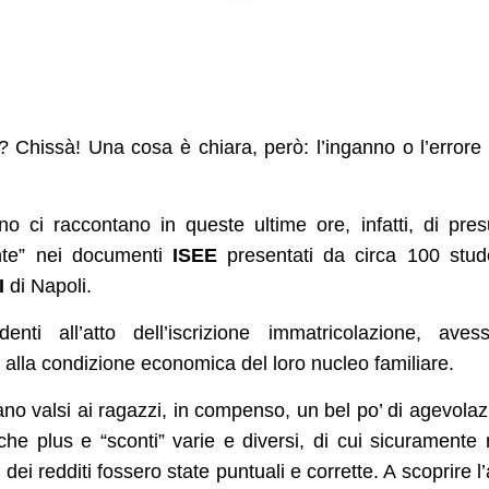
o? Chissà! Una cosa è chiara, però: l’inganno o l’errore
 ci raccontano in queste ultime ore, infatti, di pres
mente” nei documenti
ISEE
presentati da circa 100 stud
I
di Napoli.
ti all’atto dell’iscrizione immatricolazione, aves
i alla condizione economica del loro nucleo familiare.
iano valsi ai ragazzi, in compenso, un bel po’ di agevolaz
 che plus e “sconti” varie e diversi, di cui sicuramente
ei redditi fossero state puntuali e corrette. A scoprire l’