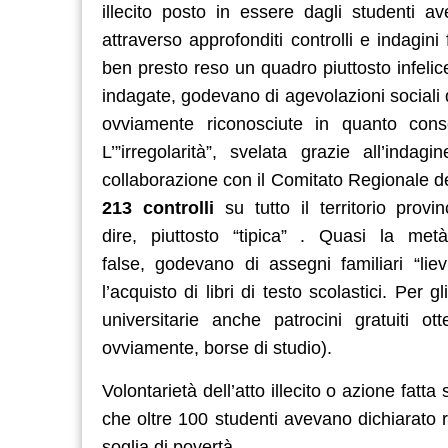
illecito posto in essere dagli studenti av
attraverso approfonditi controlli e indagini fa
ben presto reso un quadro piuttosto infelice
indagate, godevano di agevolazioni sociali 
ovviamente riconosciute in quanto conse
L’”irregolarità”, svelata grazie all’inda
collaborazione con il Comitato Regionale del
213 controlli
su tutto il territorio prov
dire, piuttosto “tipica” . Quasi la metà
false, godevano di assegni familiari “liev
l’acquisto di libri di testo scolastici. Per 
universitarie anche patrocini gratuiti 
ovviamente, borse di studio).
Volontarietà dell’atto illecito o azione fatt
che oltre 100 studenti avevano dichiarato re
soglia di povertà.