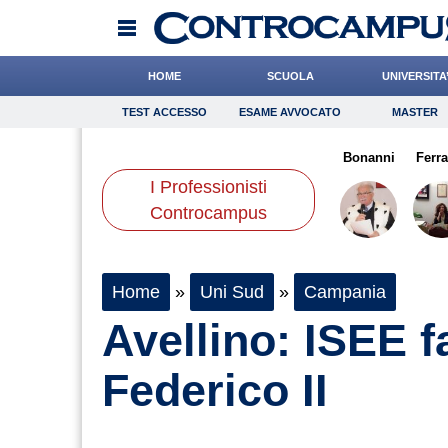
HOME
SCUOLA
UNIVERSITA
TEST ACCESSO
ESAME AVVOCATO
MASTER
TEST ACCESSO
Esame Avvocato
Master
fagna
Califano
Boschetti
Onomastico
Ward
Bricolage
Romano
Bonanni
Consigli
Ferr
I Professionisti
Scienze
Controcampus
Home
»
Uni Sud
»
Campania
Avellino: ISEE f
Federico II