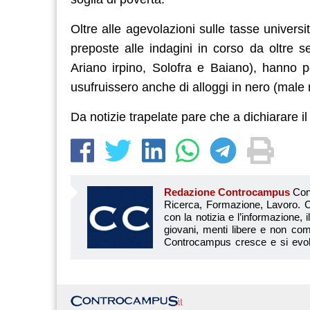
Oltre alle agevolazioni sulle tasse universi
preposte alle indagini in corso da oltre 
Ariano irpino, Solofra e Baiano), hanno po
usufruissero anche di alloggi in nero (male
Da notizie trapelate pare che a dichiarare il 
Redazione Controcampus
Controcampus è Il magazine più letto dai giovani su: Scuola, Università, Ricerca, Formazione, Lavoro. Controcampus nasce nell’ottobre 2001 con la missione di affiancare con la notizia e l’informazione, il mondo dell’istruzione e dell’università. Il suo cuore pulsante sono i giovani, menti libere e non compromesse da nessun interesse di parte. Il progetto è ambizioso e Controcampus cresce e si evolve arricchendo il proprio staff con nuovi giovani vogliosi di essere protagonisti in un’avventura editoriale. Aumentano e si perfezionano le competenze e le professionalità di ognuno. Questo porta Controcam