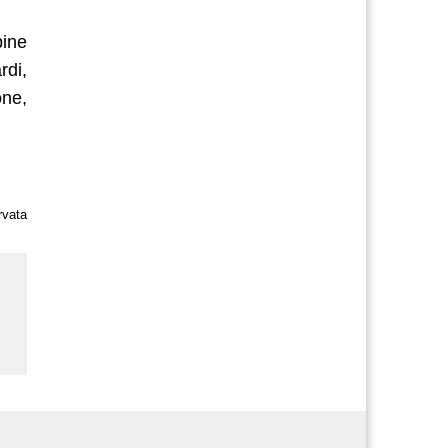
pine
rdi,
one,
rvata
us