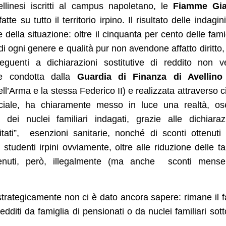
ellinesi iscritti al campus napoletano, le
Fiamme Gia
tte su tutto il territorio irpino. Il risultato delle indagin
 della situazione: oltre il cinquanta per cento delle fami
di ogni genere e qualità pur non avendone affatto diritto
guenti a dichiarazioni sostitutive di reddito non v
gine condotta dalla
Guardia di Finanza di Avellino
l’Arma e la stessa Federico II) e realizzata attraverso c
inciale, ha chiaramente messo in luce una realtà, os
 dei nuclei familiari indagati, grazie alle dichiaraz
itati”, esenzioni sanitarie, nonché di sconti ottenuti
gli studenti irpini ovviamente, oltre alle riduzione delle t
ottenuti, però, illegalmente (ma anche sconti mens
a strategicamente non ci è dato ancora sapere: rimane il f
dditi da famiglia di pensionati o da nuclei familiari sott