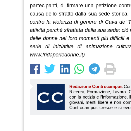
partecipanti, di firmare una petizione con
causa dello sfratto dalla sua sede storica.
contro la violenza di genere di Cava de’ T
attività perché sfrattata dalla sua sede: ciò
delle donne nei loro momenti più difficili 
serie di iniziative di animazione cultu
www.fridaperledonne.it)
Redazione Controcampus
Controcampus è Il magazine più letto dai giovani su: Scuola, Università, Ricerca, Formazione, Lavoro. Controcampus nasce nell’ottobre 2001 con la missione di affiancare con la notizia e l’informazione, il mondo dell’istruzione e dell’università. Il suo cuore pulsante sono i giovani, menti libere e non compromesse da nessun interesse di parte. Il progetto è ambizioso e Controcampus cresce e si evolve arricchendo il proprio staff con nuovi giovani vogliosi di essere protagonisti in un’avventura editoriale. Aumentano e si perfezionano le competenze e le professionalità di ognuno. Questo porta Controcam