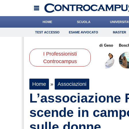
HOME
SCUOLA
UNIVERSITA
TEST ACCESSO
ESAME AVVOCATO
MASTER
TEST ACCESSO
Esame Avvocato
Master
litani
de Durante
Bonanni
Onomastico
Pasquino
Bricolage
Scorza
di Geso
Consigli
Bosch
I Professionisti
Scienze
Controcampus
Home
»
Associazioni
L’associazione 
scende in campo
sulle donne