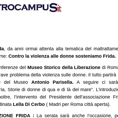
da
, da anni ormai attenta alla tematica del maltrattam
ome:
Contro la violenza alle donne sosteniamo Frida.
onferenze del
Museo Storico della Liberazione
di Roma
ave problema della violenza sulle donne. Il tutto partirà 
nte del Museo
Antonio Parisella.
A seguire ci sarà
ia, Storie di donne di qua e di là del mare”. L’introduz
oltre, l’intervento del Presidente dell’associazione Fr
dinata
Lella Di Cerbo
( Madri per Roma città aperta).
ZIONE FRIDA :
La serata sarà anche l’occasione, p