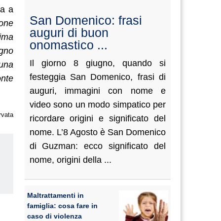
ta a
San Domenico: frasi
ione
auguri di buon
sima
onomastico ...
egno
Il giorno 8 giugno, quando si
 una
festeggia San Domenico, frasi di
onte
auguri, immagini con nome e
video sono un modo simpatico per
rvata
ricordare origini e significato del
nome. L’8 Agosto è San Domenico
di Guzman: ecco significato del
nome, origini della ...
us
Maltrattamenti in
famiglia: cosa fare in
caso di violenza