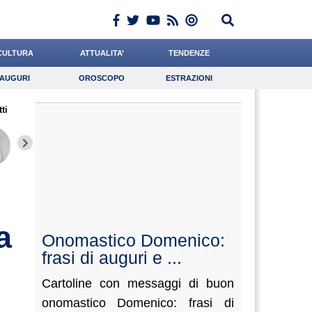
CULTURA
ATTUALITA’
TENDENZE
AUGURI
OROSCOPO
ESTRAZIONI
Auguri
Oroscopo
Estrazioni
ti
iornalista
Romano
Valorzi
Lavoro
Dalia
Psicologia
Alemanno
Cacciatore
Antonuc
a
Onomastico Domenico:
frasi di auguri e ...
Cartoline con messaggi di buon
onomastico Domenico: frasi di