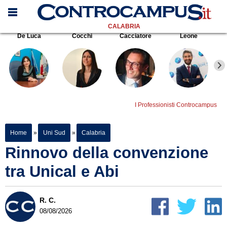
CALABRIA
De Luca
Cocchi
Cacciatore
Leone
I Professionisti Controcampus
Home
»
Uni Sud
»
Calabria
Rinnovo della convenzione
tra Unical e Abi
R. C.
08/08/2026