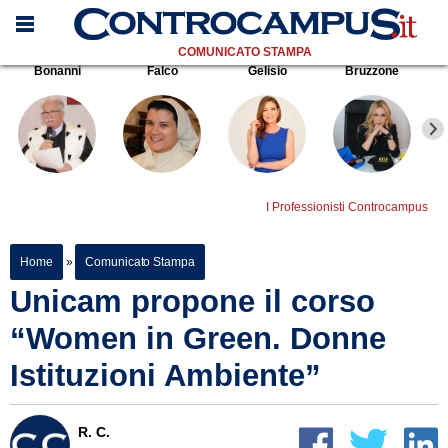
COMUNICATO STAMPA
Bonanni
Falco
Gelisio
Bruzzone
I Professionisti Controcampus
Home
»
Comunicato Stampa
Unicam propone il corso
“Women in Green. Donne
Istituzioni Ambiente”
R. C.