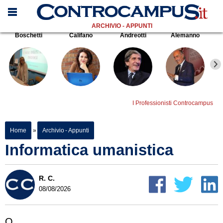
ARCHIVIO - APPUNTI
Boschetti
Califano
Andreotti
Alemanno
I Professionisti Controcampus
Home
»
Archivio - Appunti
Informatica umanistica
R. C.
08/08/2026
Q