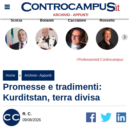
ARCHIVIO - APPUNTI
Scorza
Bonanni
Cacciatore
Rossetto
I Professionisti Controcampus
Home
»
Archivio - Appunti
Promesse e tradimenti:
Kurditstan, terra divisa
R. C.
09/08/2026