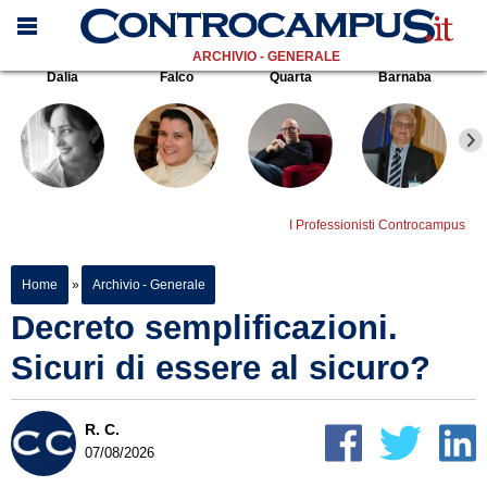
ARCHIVIO - GENERALE
Dalia
Falco
Quarta
Barnaba
I Professionisti Controcampus
Home
»
Archivio - Generale
Decreto semplificazioni.
Sicuri di essere al sicuro?
R. C.
07/08/2026