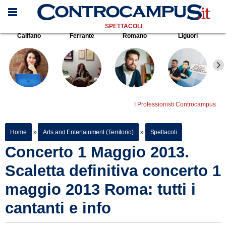
SPETTACOLI
Califano
Ferrante
Romano
Liguori
I Professionisti Controcampus
Home
»
Arts and Entertainment (Territorio)
»
Spettacoli
Concerto 1 Maggio 2013.
Scaletta definitiva concerto 1
maggio 2013 Roma: tutti i
cantanti e info