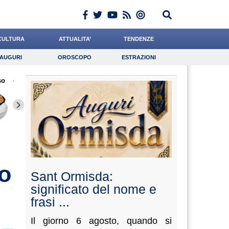
CULTURA
ATTUALITA’
TENDENZE
AUGURI
OROSCOPO
ESTRAZIONI
Auguri
Oroscopo
Estrazioni
so
iornalista
de Durante
Alemanno
Lavoro
Quarta
Psicologia
Chelini
Algeri
Miragli
o
Sant Ormisda:
significato del nome e
frasi ...
Il giorno 6 agosto, quando si