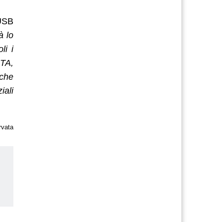
 USB
à lo
li i
ATA,
 che
iali
rvata
us