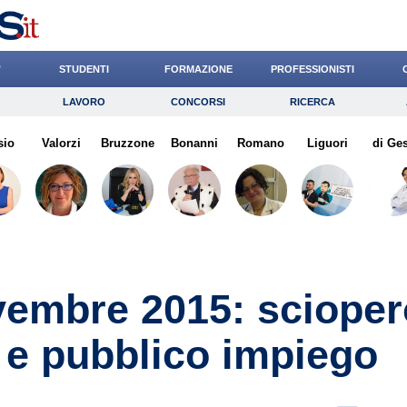
’
STUDENTI
FORMAZIONE
PROFESSIONISTI
LAVORO
CONCORSI
RICERCA
Lavoro
Concorsi
Ricerca
sio
Valorzi
Risparmio
Bruzzone
Bonanni
Diritto
Romano
Economia
Liguori
di Ge
G
vembre 2015: scioper
 e pubblico impiego