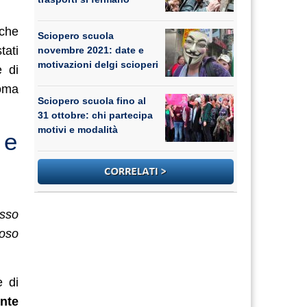
nche
Sciopero scuola
tati
novembre 2021: date e
motivazioni delgi scioperi
e di
oma
Sciopero scuola fino al
31 ottobre: chi partecipa
motivi e modalità
 e
esso
noso
e di
nte