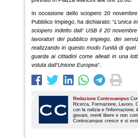
In occasione dello sciopero 20 novembr
Pubblico Impiego, ha dichiarato: “
L’unica i
sciopero indetto dall’ USB il 20 novembr
lavoratori del pubblico impiego, dei servi
realizzando in questo modo l’unità di quel
guarda ai cittadini come alleati in una lott
voluta dall’Unione Europea
”.
Redazione Controcampus
Controcampus è Il magazine più letto dai giovani su: Scuola, Università, Ricerca, Formazione, Lavoro. Controcampus nasce nell’ottobre 2001 con la missione di affiancare con la notizia e l’informazione, il mondo dell’istruzione e dell’università. Il suo cuore pulsante sono i giovani, menti libere e non compromesse da nessun interesse di parte. Il progetto è ambizioso e Controcampus cresce e si evolve arricchendo il proprio staff con nuovi giovani vogliosi di essere protagonisti in un’avventura editoriale. Aumentano e si perfezionano le competenze e le professionalità di ognuno. Questo porta Controcam