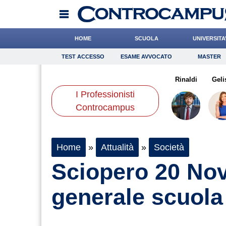
HOME
SCUOLA
UNIVERSITA
TEST ACCESSO
ESAME AVVOCATO
MASTER
TEST ACCESSO
Esame Avvocato
Master
iatore
Crepet
Antonucci
Onomastico
Falco
Santaniello
Bricolage
Rinaldi
Consigli
Geli
I Professionisti
Scienze
Controcampus
Home
»
Attualità
»
Società
Sciopero 20 No
generale scuola