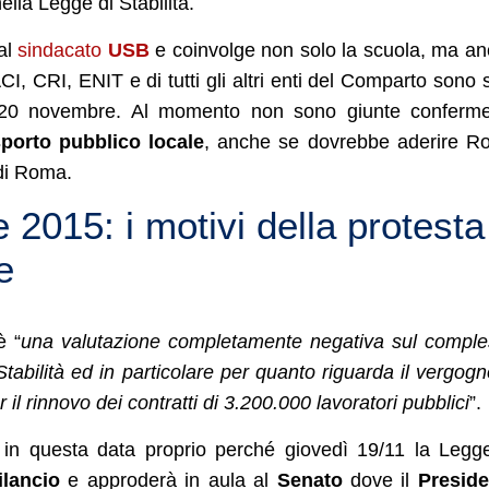
lla Legge di Stabilità.
al
sindacato
USB
e coinvolge non solo la scuola, ma a
ACI, CRI, ENIT e di tutti gli altri enti del Comparto sono s
dì 20 novembre. Al momento non sono giunte conferm
sporto pubblico locale
, anche se dovrebbe aderire R
 di Roma.
2015: i motivi della protesta
e
è “
una valutazione completamente negativa sul compl
Stabilità ed in particolare per quanto riguarda il vergog
l rinnovo dei contratti di 3.200.000 lavoratori pubblici
”.
in questa data proprio perché giovedì 19/11 la Legg
lancio
e approderà in aula al
Senato
dove il
Preside