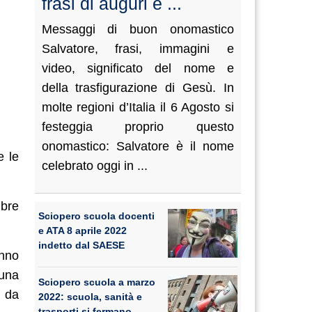
frasi di auguri e ...
Messaggi di buon onomastico
Salvatore, frasi, immagini e
video, significato del nome e
della trasfigurazione di Gesù. In
molte regioni d’Italia il 6 Agosto si
festeggia proprio questo
onomastico: Salvatore è il nome
e le
celebrato oggi in ...
mbre
Sciopero scuola docenti
e ATA 8 aprile 2022
indetto dal SAESE
anno
 una
Sciopero scuola a marzo
o da
2022: scuola, sanità e
trasporti si fermano