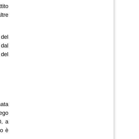
tito
ltre
 del
 dal
 del
nata
iego
0, a
to è