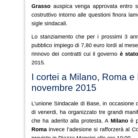
Grasso
auspica venga approvata entro sa
costruttivo intorno alle questioni finora l
sigle sindacali.
Lo stanziamento che per i prossimi 3 anni
pubblico impiego di 7,80 euro lordi al mese 
rinnovo dei contratti cui il governo
è stat
2015.
I cortei a Milano, Roma e
novembre 2015
L’unione Sindacale di Base, in occasione de
di venerdi, ha organizzato tre grandi mani
che ha aderito alla protesta. A
Milano
è p
Roma
invece l’adesione si rafforzerà al 
previsto in Piazza Mancini alle ore 10:00.