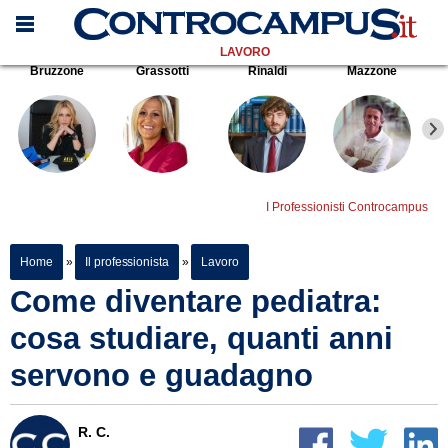
LAVORO
Bruzzone
Grassotti
Rinaldi
Mazzone
I Professionisti Controcampus
Home
»
Il professionista
»
Lavoro
Come diventare pediatra:
cosa studiare, quanti anni
servono e guadagno
R. C.