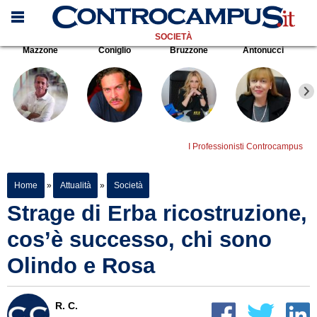
SOCIETÀ
Mazzone
Coniglio
Bruzzone
Antonucci
I Professionisti Controcampus
Home
»
Attualità
»
Società
Strage di Erba ricostruzione,
cos’è successo, chi sono
Olindo e Rosa
R. C.