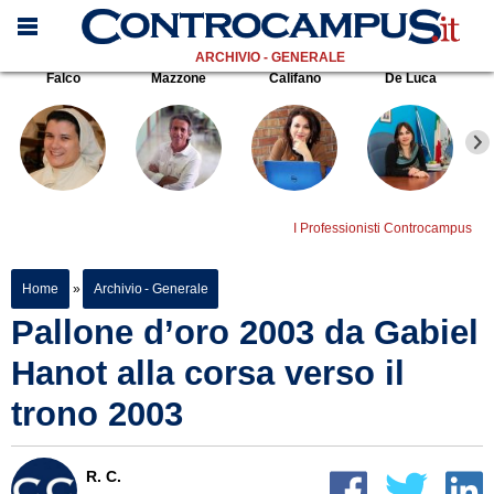
ARCHIVIO - GENERALE
Falco
Mazzone
Califano
De Luca
I Professionisti Controcampus
Home
»
Archivio - Generale
Pallone d’oro 2003 da Gabiel
Hanot alla corsa verso il
trono 2003
R. C.