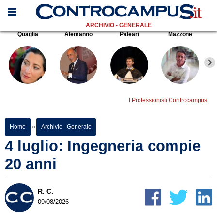
ARCHIVIO - GENERALE
Quaglia
Alemanno
Paleari
Mazzone
I Professionisti Controcampus
Home
»
Archivio - Generale
4 luglio: Ingegneria compie
20 anni
R. C.
09/08/2026