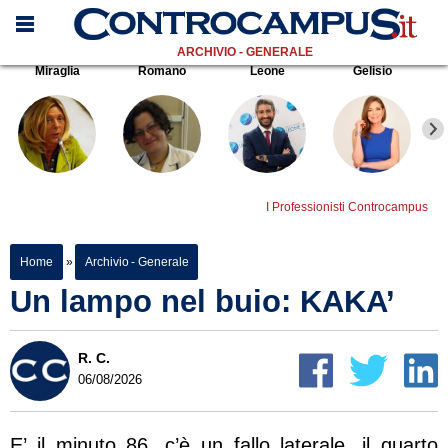
ARCHIVIO - GENERALE
Miraglia
Romano
Leone
Gelisio
I Professionisti Controcampus
Home
»
Archivio - Generale
Un lampo nel buio: KAKA’
R. C.
06/08/2026
E’ il minuto 86, c’è un fallo laterale, il quarto