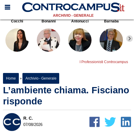
ARCHIVIO - GENERALE
Cocchi
Bonanni
Antonucci
Barnaba
I Professionisti Controcampus
Home
»
Archivio - Generale
L’ambiente chiama. Fisciano
risponde
R. C.
07/08/2026