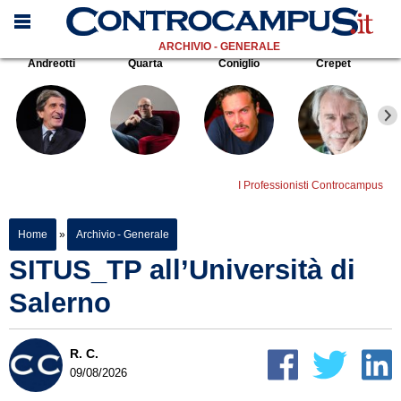
ARCHIVIO - GENERALE
Andreotti
Quarta
Coniglio
Crepet
I Professionisti Controcampus
Home
»
Archivio - Generale
SITUS_TP all’Università di
Salerno
R. C.
09/08/2026