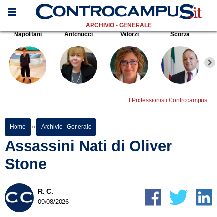
ARCHIVIO - GENERALE
Napolitani
Antonucci
Valorzi
Scorza
I Professionisti Controcampus
Home
»
Archivio - Generale
Assassini Nati di Oliver
Stone
R. C.
09/08/2026