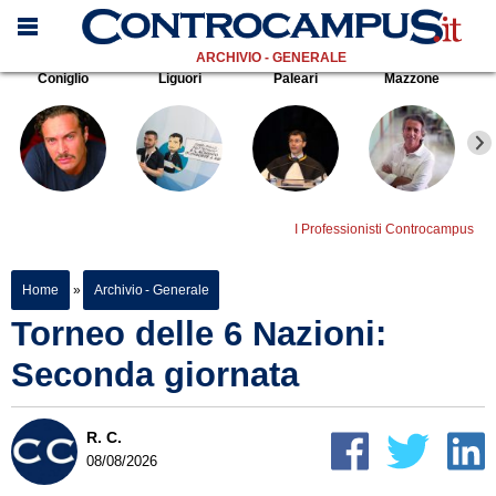
ARCHIVIO - GENERALE
Coniglio
Liguori
Paleari
Mazzone
I Professionisti Controcampus
Home
»
Archivio - Generale
Torneo delle 6 Nazioni:
Seconda giornata
R. C.
08/08/2026