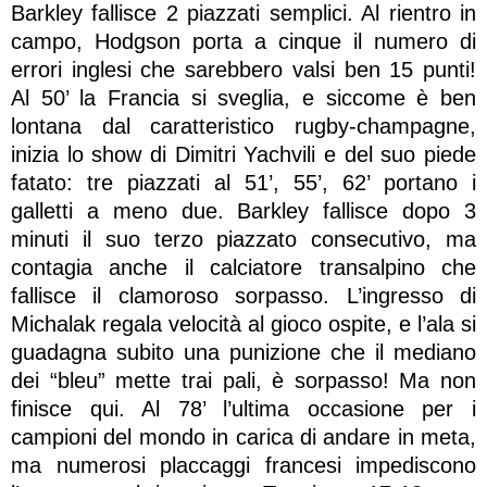
Barkley fallisce 2 piazzati semplici. Al rientro in
campo, Hodgson porta a cinque il numero di
errori inglesi che sarebbero valsi ben 15 punti!
Al 50’ la Francia si sveglia, e siccome è ben
lontana dal caratteristico rugby-champagne,
inizia lo show di Dimitri Yachvili e del suo piede
fatato: tre piazzati al 51’, 55’, 62’ portano i
galletti a meno due. Barkley fallisce dopo 3
minuti il suo terzo piazzato consecutivo, ma
contagia anche il calciatore transalpino che
fallisce il clamoroso sorpasso. L’ingresso di
Michalak regala velocità al gioco ospite, e l’ala si
guadagna subito una punizione che il mediano
dei “bleu” mette trai pali, è sorpasso! Ma non
finisce qui. Al 78’ l’ultima occasione per i
campioni del mondo in carica di andare in meta,
ma numerosi placcaggi francesi impediscono