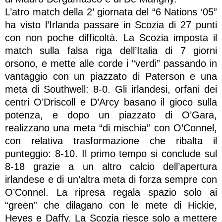
L’atro match della 2’ giornata del “6 Nations ‘05”
ha visto l’Irlanda passare in Scozia di 27 punti
con non poche difficoltà. La Scozia imposta il
match sulla falsa riga dell’Italia di 7 giorni
orsono, e mette alle corde i “verdi” passando in
vantaggio con un piazzato di Paterson e una
meta di Southwell: 8-0. Gli irlandesi, orfani dei
centri O’Driscoll e D’Arcy basano il gioco sulla
potenza, e dopo un piazzato di O’Gara,
realizzano una meta “di mischia” con O’Connel,
con relativa trasformazione che ribalta il
punteggio: 8-10. Il primo tempo si conclude sul
8-18 grazie a un altro calcio dell’apertura
irlandese e di un’altra meta di forza sempre con
O’Connel. La ripresa regala spazio solo ai
“green” che dilagano con le mete di Hickie,
Heyes e Daffy. La Scozia riesce solo a mettere