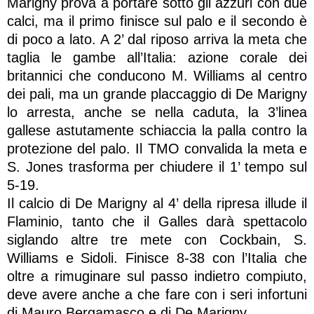
Marigny prova a portare sotto gli azzuri con due
calci, ma il primo finisce sul palo e il secondo è
di poco a lato. A 2’ dal riposo arriva la meta che
taglia le gambe all’Italia: azione corale dei
britannici che conducono M. Williams al centro
dei pali, ma un grande placcaggio di De Marigny
lo arresta, anche se nella caduta, la 3’linea
gallese astutamente schiaccia la palla contro la
protezione del palo. Il TMO convalida la meta e
S. Jones trasforma per chiudere il 1’ tempo sul
5-19.
Il calcio di De Marigny al 4’ della ripresa illude il
Flaminio, tanto che il Galles darà spettacolo
siglando altre tre mete con Cockbain, S.
Williams e Sidoli. Finisce 8-38 con l’Italia che
oltre a rimuginare sul passo indietro compiuto,
deve avere anche a che fare con i seri infortuni
di Mauro Bergamasco e di De Marigny.