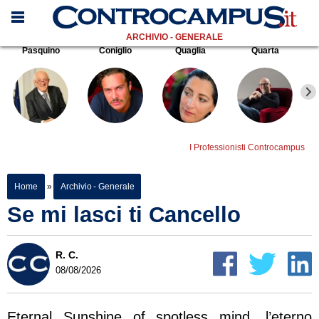
ARCHIVIO - GENERALE
Pasquino
Coniglio
Quaglia
Quarta
I Professionisti Controcampus
Home
»
Archivio - Generale
Se mi lasci ti Cancello
R. C.
08/08/2026
Eternal Sunshine of spotless mind, l’eterno