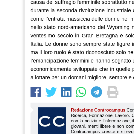
causa del suffragio femminile soprattutto nel
durante la seconda rivoluzione industriale
come l’entrata massiccia delle donne nel m
nello stato nord-americano del Wyoming n
ventesimo secolo in Gran Bretagna e solo
Italia. Le donne sono sempre state figure i
ma il loro ruolo è stato riconosciuto solo ne
l’emancipazione femminile hanno segnato un
economicamente sviluppate che in quelle pi
a lottare per un domani migliore, sempre 
Redazione Controcampus
Controcampus è Il magazine più letto dai giovani su: Scuola, Università, Ricerca, Formazione, Lavoro. Controcampus nasce nell’ottobre 2001 con la missione di affiancare con la notizia e l’informazione, il mondo dell’istruzione e dell’università. Il suo cuore pulsante sono i giovani, menti libere e non compromesse da nessun interesse di parte. Il progetto è ambizioso e Controcampus cresce e si evolve arricchendo il proprio staff con nuovi giovani vogliosi di essere protagonisti in un’avventura editoriale. Aumentano e si perfezionano le competenze e le professionalità di ognuno. Questo porta Controcam