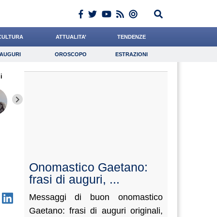
CULTURA
ATTUALITA’
TENDENZE
AUGURI
OROSCOPO
ESTRAZIONI
Auguri
Oroscopo
Estrazioni
i
iornalista
Pasquino
Paleari
Lavoro
Quaglia
Psicologia
Baietti
Casciello
Leone
Onomastico Gaetano:
frasi di auguri, ...
Messaggi di buon onomastico
Gaetano: frasi di auguri originali,