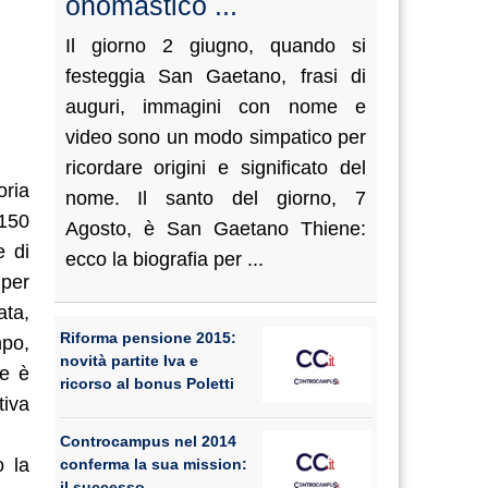
onomastico ...
Il giorno 2 giugno, quando si
festeggia San Gaetano, frasi di
auguri, immagini con nome e
video sono un modo simpatico per
ricordare origini e significato del
oria
nome. Il santo del giorno, 7
 150
Agosto, è San Gaetano Thiene:
e di
ecco la biografia per ...
 per
ata,
Riforma pensione 2015:
mpo,
novità partite Iva e
ne è
ricorso al bonus Poletti
tiva
Controcampus nel 2014
o la
conferma la sua mission:
il successo