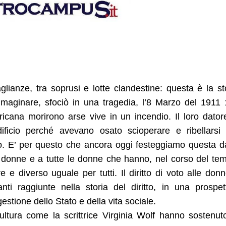
glianze, tra soprusi e lotte clandestine: questa è la st
mmaginare, sfociò in una tragedia, l’8 Marzo del 1911
icana morirono arse vive in un incendio. Il loro dator
edificio perché avevano osato scioperare e ribellarsi
voro. E’ per questo che ancora oggi festeggiamo questa d
 donne e a tutte le donne che hanno, nel corso del te
e diverso uguale per tutti. Il diritto di voto alle don
ti raggiunte nella storia del diritto, in una prospet
estione dello Stato e della vita sociale.
ultura come la scrittrice Virginia Wolf hanno sostenut