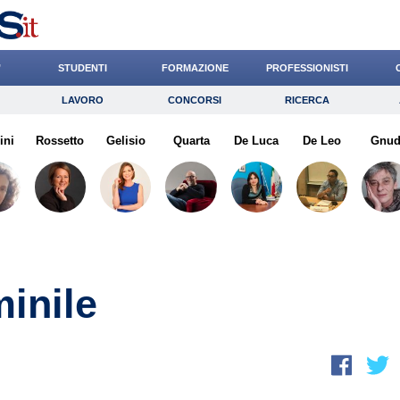
’
STUDENTI
FORMAZIONE
PROFESSIONISTI
LAVORO
CONCORSI
RICERCA
Lavoro
Concorsi
Ricerca
ini
Rossetto
Risparmio
Gelisio
Quarta
Diritto
De Luca
Economia
De Leo
Gnud
G
minile