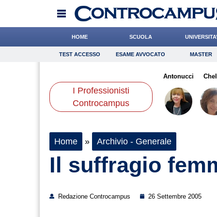
HOME
SCUOLA
UNIVERSITA
TEST ACCESSO
ESAME AVVOCATO
MASTER
TEST ACCESSO
Esame Avvocato
Master
oli
Scorza
Algeri
Onomastico
Mazzone
Bricolage
Coniglio
Antonucci
Consigli
Chel
I Professionisti
Scienze
Controcampus
Home
»
Archivio - Generale
Il suffragio fem
Redazione Controcampus
26 Settembre 2005