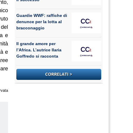
nto,
mico
Guardie WWF: raffiche di
vuto
denunce per la lotta al
 del
bracconaggio
ia e
nità
Il grande amore per
l’Africa. L’autrice Ilaria
tà e
Goffredo si racconta
aree
uare
rvata