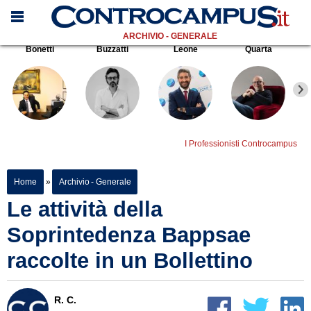
ARCHIVIO - GENERALE
Bonetti
Buzzatti
Leone
Quarta
I Professionisti Controcampus
Home
»
Archivio - Generale
Le attività della
Soprintedenza Bappsae
raccolte in un Bollettino
R. C.