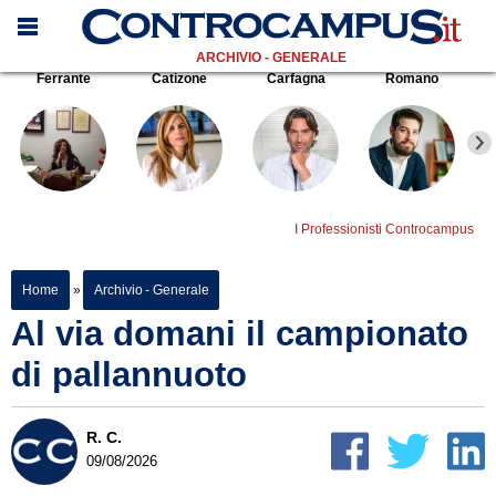
ARCHIVIO - GENERALE
Ferrante
Catizone
Carfagna
Romano
I Professionisti Controcampus
Home
»
Archivio - Generale
Al via domani il campionato
di pallannuoto
R. C.
09/08/2026