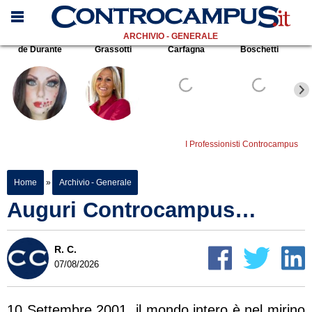
ARCHIVIO - GENERALE
de Durante
Grassotti
Carfagna
Boschetti
I Professionisti Controcampus
Home
»
Archivio - Generale
Auguri Controcampus…
R. C.
07/08/2026
10 Settembre 2001, il mondo intero è nel mirino