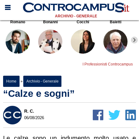
ARCHIVIO - GENERALE
Romano
Bonanni
Cocchi
Baietti
I Professionisti Controcampus
Home
»
Archivio - Generale
“Calze e sogni”
R. C.
06/08/2026
Le calze sono un indumento molto usato e